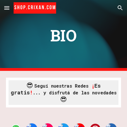
Skip to main content
Skip to navigation
BIO
😎
¡
Es
Seguí nuestras Redes
gratis
!
... y disfrutá de las novedades
😎